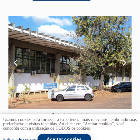
Usamos cookies para fornecer a experiência mais relevante, lembrando suas
preferências e visitas repetidas. Ao clicar em “Aceitar cookies”, você
concorda com a utilização de TODOS os cookies.
Aceitar cookies
Copyright © 2026 -
Universidade de Brasília
. Todos os
Política de cookies