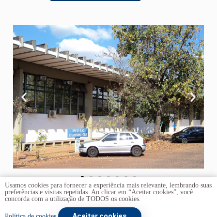
Usamos cookies para fornecer a experiência mais relevante, lembrando suas
preferências e visitas repetidas. Ao clicar em “Aceitar cookies”, você
concorda com a utilização de TODOS os cookies.
Aceitar cookies
Copyright © 2026 -
Universidade de Brasília
. Todos os
Política de cookies