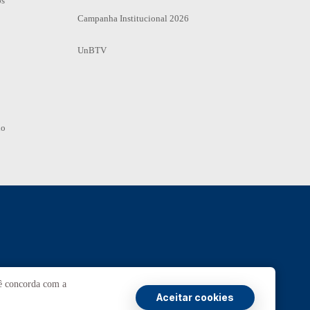
os
Campanha Institucional 2026
UnBTV
io
Ouvidoria
UnB
cê concorda com a
Aceitar cookies
ransparência e Prestação de Contas