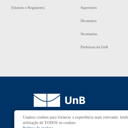
Estatuto e Regimento
Superiores
Decanatos
Secretarias
Prefeitura da UnB
Usamos cookies para fornecer a experiência mais relevante, lembr
Campus
Universitário Darcy Ribeiro
utilização de TODOS os cookies.
Brasília-DF | CEP 70910-900