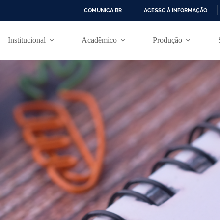
COMUNICA BR
ACESSO À INFORMAÇÃO
I
R
Institucional
Acadêmico
Produção
P
A
R
A
O
C
O
N
T
E
Ú
D
O