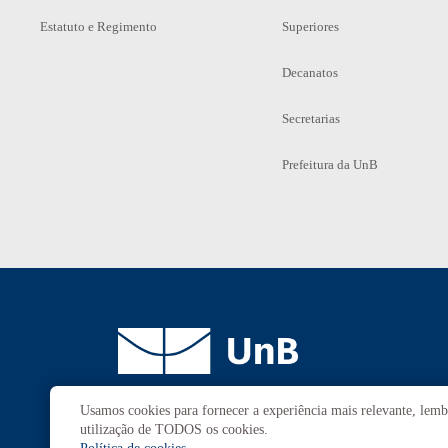
Estatuto e Regimento
Superiores
Decanatos
Secretarias
Prefeitura da UnB
Usamos cookies para fornecer a experiência mais relevante, lembr
Campus
Universitário Darcy Ribeiro
utilização de TODOS os cookies.
Brasília-DF | CEP 70910-900