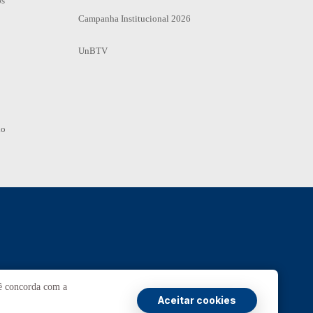
os
Campanha Institucional 2026
UnBTV
io
Ouvidoria
UnB
cê concorda com a
Aceitar cookies
ransparência e Prestação de Contas