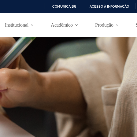
COMUNICA BR
ACESSO À INFORMAÇÃO
I
R
Institucional
Acadêmico
Produção
P
A
R
A
O
C
O
N
T
E
Ú
D
O