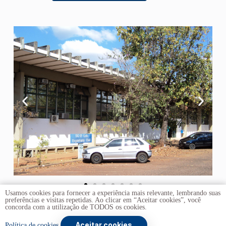
Usamos cookies para fornecer a experiência mais relevante, lembrando suas
preferências e visitas repetidas. Ao clicar em “Aceitar cookies”, você
concorda com a utilização de TODOS os cookies.
Aceitar cookies
Copyright © 2026 -
Universidade de Brasília
. Todos os
Política de cookies