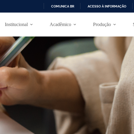
COMUNICA BR
ACESSO À INFORMAÇÃO
I
R
Institucional
Acadêmico
Produção
P
A
R
A
O
C
O
N
T
E
Ú
D
O