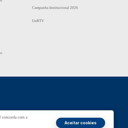
os
Campanha Institucional 2026
UnBTV
io
Ouvidoria
UnB
cê concorda com a
Aceitar cookies
ransparência e Prestação de Contas