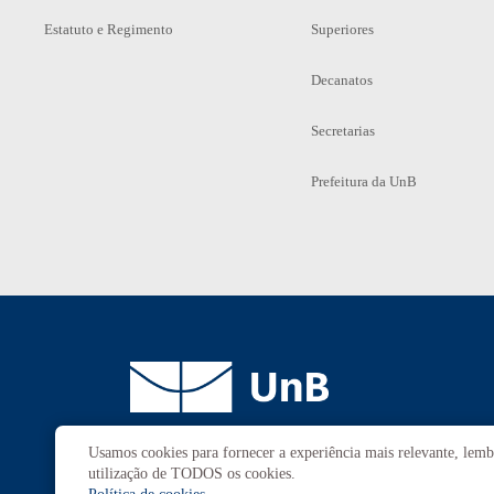
Estatuto e Regimento
Superiores
Decanatos
Secretarias
Prefeitura da UnB
Usamos cookies para fornecer a experiência mais relevante, lembr
Campus
Universitário Darcy Ribeiro
utilização de TODOS os cookies.
Brasília-DF | CEP 70910-900