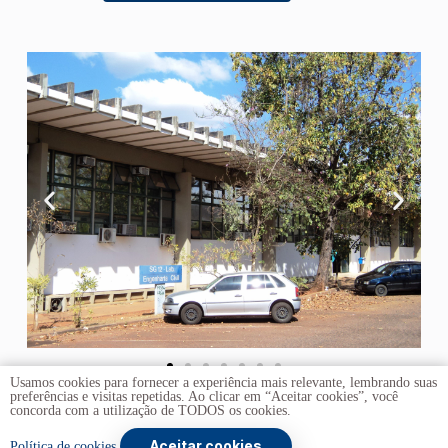
Usamos cookies para fornecer a experiência mais relevante, lembrando suas
preferências e visitas repetidas. Ao clicar em “Aceitar cookies”, você
concorda com a utilização de TODOS os cookies.
Aceitar cookies
Copyright © 2026 -
Universidade de Brasília
. Todos os
Política de cookies