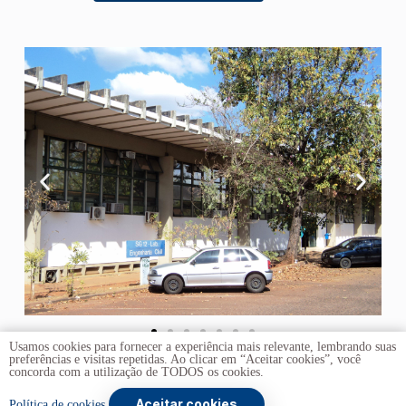
Usamos cookies para fornecer a experiência mais relevante, lembrando suas
preferências e visitas repetidas. Ao clicar em “Aceitar cookies”, você
concorda com a utilização de TODOS os cookies.
Aceitar cookies
Copyright © 2026 -
Universidade de Brasília
. Todos os
Política de cookies