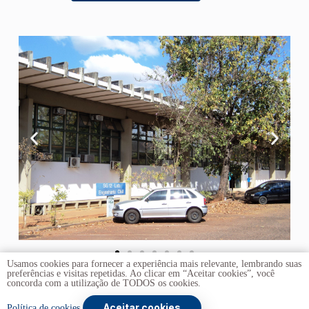
Usamos cookies para fornecer a experiência mais relevante, lembrando suas
preferências e visitas repetidas. Ao clicar em “Aceitar cookies”, você
concorda com a utilização de TODOS os cookies.
Aceitar cookies
Copyright © 2026 -
Universidade de Brasília
. Todos os
Política de cookies