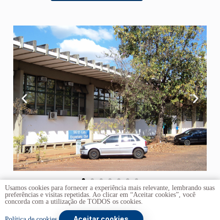
Usamos cookies para fornecer a experiência mais relevante, lembrando suas
preferências e visitas repetidas. Ao clicar em “Aceitar cookies”, você
concorda com a utilização de TODOS os cookies.
Aceitar cookies
Copyright © 2026 -
Universidade de Brasília
. Todos os
Política de cookies