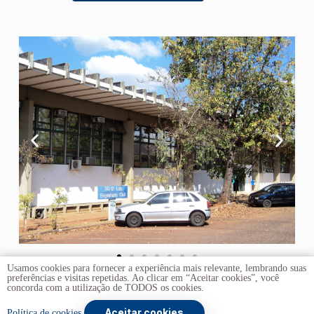
Usamos cookies para fornecer a experiência mais relevante, lembrando suas
preferências e visitas repetidas. Ao clicar em “Aceitar cookies”, você
concorda com a utilização de TODOS os cookies.
Aceitar cookies
Copyright © 2026 -
Universidade de Brasília
. Todos os
Política de cookies