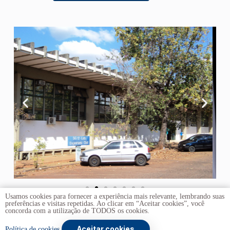
Usamos cookies para fornecer a experiência mais relevante, lembrando suas
preferências e visitas repetidas. Ao clicar em “Aceitar cookies”, você
concorda com a utilização de TODOS os cookies.
Aceitar cookies
Copyright © 2026 -
Universidade de Brasília
. Todos os
Política de cookies