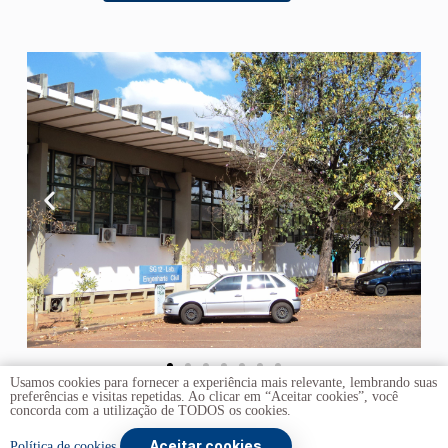
Usamos cookies para fornecer a experiência mais relevante, lembrando suas
preferências e visitas repetidas. Ao clicar em “Aceitar cookies”, você
concorda com a utilização de TODOS os cookies.
Aceitar cookies
Copyright © 2026 -
Universidade de Brasília
. Todos os
Política de cookies