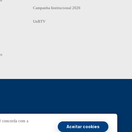
os
Campanha Institucional 2026
UnBTV
io
Ouvidoria
UnB
cê concorda com a
Aceitar cookies
ransparência e Prestação de Contas