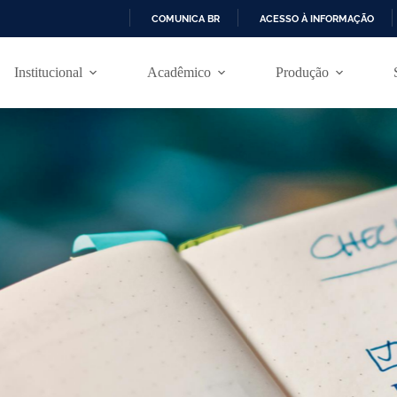
COMUNICA BR
ACESSO À INFORMAÇÃO
I
R
Institucional
Acadêmico
Produção
P
A
R
A
O
C
O
N
T
E
Ú
D
O