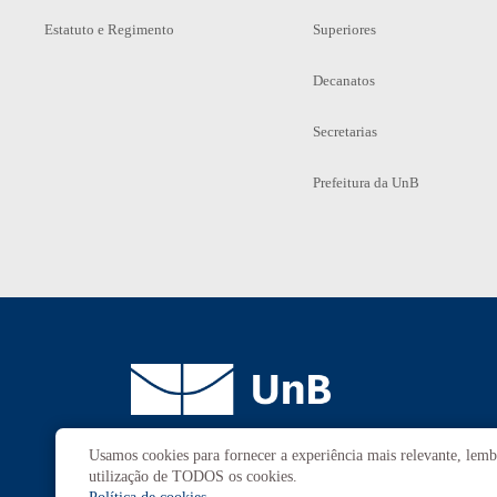
Estatuto e Regimento
Superiores
Decanatos
Secretarias
Prefeitura da UnB
Usamos cookies para fornecer a experiência mais relevante, lembr
Campus
Universitário Darcy Ribeiro
utilização de TODOS os cookies.
Brasília-DF | CEP 70910-900